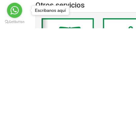
Otros servicios
Escribanos aquí
‹
Destape de Drenajes en la colonia La Joy
Drenajes en la colonia La Joya Chica, Tlalne
colonia La Joya Chica, 