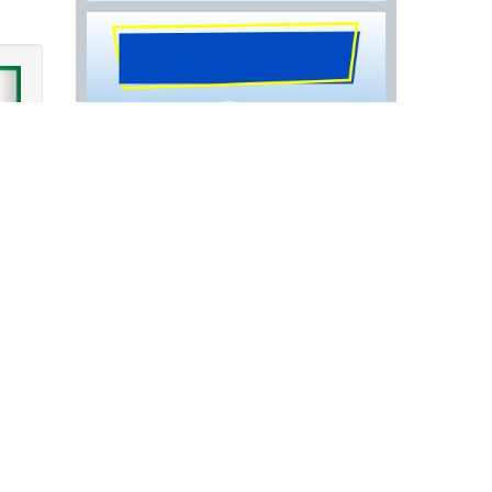
›
a Joya Chica, Tlalnepantla | Desazolve de
ca, Tlalnepantla | Limpieza de Drenajes en la
ya Chica, Tlalnepantla |