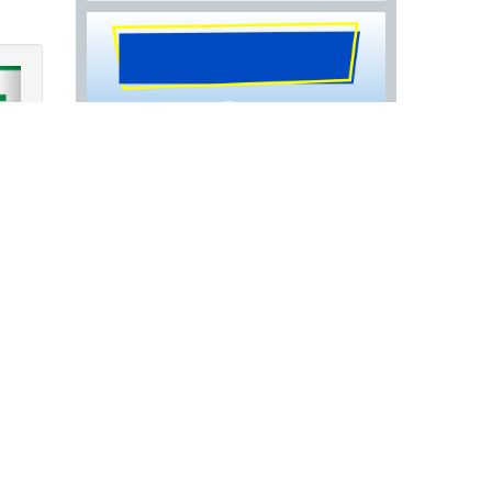
›
 Valle Gómez, Cuauhtémoc | Desazolve de
z, Cuauhtémoc | Limpieza de Drenajes en la
le Gómez, Cuauhtémoc |