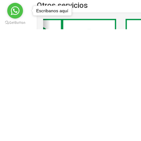
Otros servicios
Escribanos aquí
‹
Destape de Drenajes en la colonia Vall
Drenajes en la colonia Valle Gómez, Cuauh
colonia Valle Gómez, 